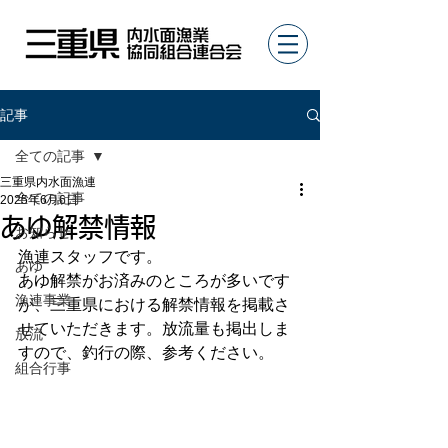
記事
全ての記事
三重県内水面漁連
全ての記事
2025年6月6日
あゆ解禁情報
お知らせ
漁連スタッフです。
あゆ
あゆ解禁がお済みのところが多いです
漁連事業
が、三重県における解禁情報を掲載さ
せていただきます。放流量も掲出しま
放流
すので、釣行の際、参考ください。
組合行事