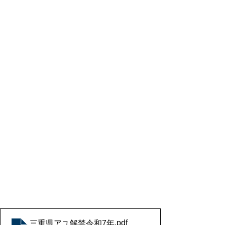
.pdf
三重県アユ解禁令和7年