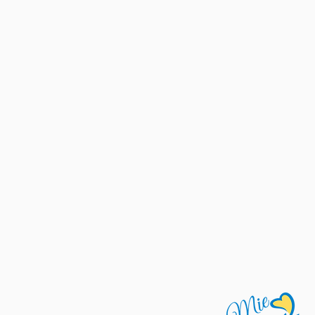
の夏は鮎で遊ぼう！「鮎
ー塾」と「鮎友釣り選手
参加者募集中！