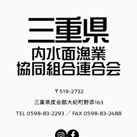
［結果報告］三重県鮎友釣り
三重
選手権
ルア
権」
〒519-2732
三重県度会郡大紀町野添163
TEL 0598-83-2293 ／ FAX 0598-83-2488