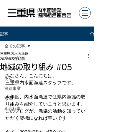
記事
全ての記事
三重県内水面漁連
全ての記事
2023年5月13日
地域の取り組み #05
お知らせ
みなさん、こんにちは。
あゆ
三重県内水面漁連スタッフです。
漁連事業
今年度、内水面漁連では県内漁協の取
放流
り組みを紹介していこうと思います。
組合行事
このブログが、漁協の活動を知ってい
ただく契機になれば幸いです！