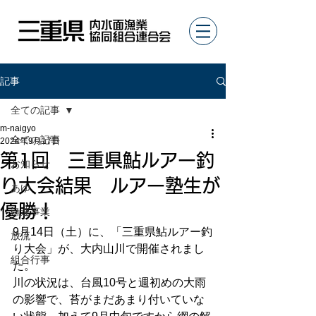
記事
全ての記事
m-naigyo
全ての記事
2024年9月17日
第1回 三重県鮎ルアー釣
お知らせ
り大会結果 ルアー塾生が
あゆ
優勝！
漁連事業
9月14日（土）に、「三重県鮎ルアー釣
放流
り大会」が、大内山川で開催されまし
組合行事
た。
川の状況は、台風10号と週初めの大雨
の影響で、苔がまだあまり付いていな