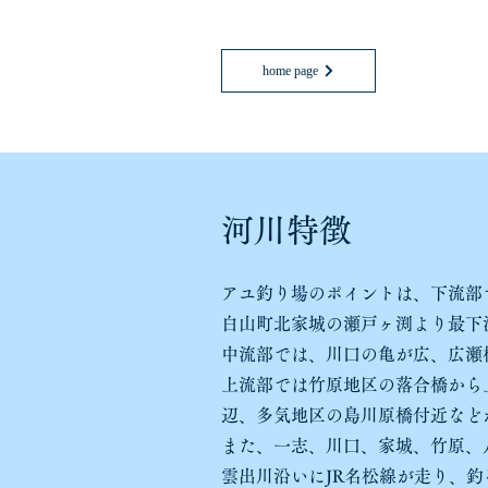
home page
​河川特徴
アユ釣り場のポイントは、下流部
白山町北家城の瀬戸ヶ渕より最下
中流部では、川口の亀が広、広瀬
上流部では竹原地区の落合橋から
辺、多気地区の島川原橋付近など
また、一志、川口、家城、竹原、
雲出川沿いにJR名松線が走り、