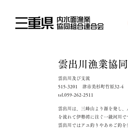
雲出川漁業協同
雲出川及び支流
515-3201 津市美杉町竹原32-4
tel.059-262-2511
雲出川は、三峰山より源を発し、
を流れて伊勢湾に注ぐ一級河川で
雲出川ではアユ釣りやあめご釣を