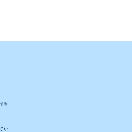
。
作周
てい