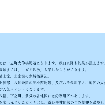
では一志町大仰橋周辺になります。秋口以降も釣果が狙えます
流域までは、「ガリ釣漁」も楽しむことができます。
橋上流、北家城の家城橋周辺。
上流部、八知地区の元小西周辺、及び八手俣川下之川地区の太
が人気ポイントになります。
八幡、下之川、多気の各地区には釣専用区があります。
釣を楽しんでいただくと共に川遊びや林間部の自然景観を満喫し