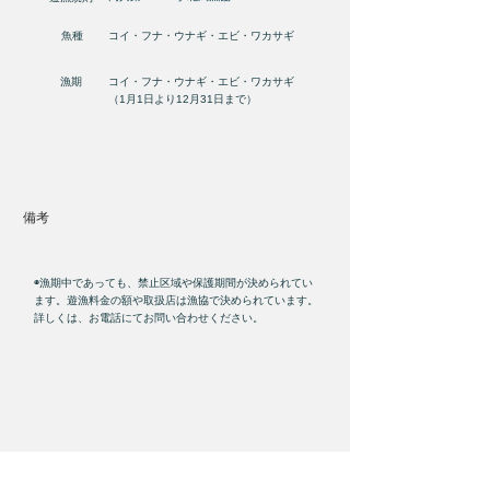
魚種
コイ・フナ・ウナギ・エビ・ワカサギ
漁期
コイ・フナ・ウナギ・エビ・ワカサギ
（1月1日より12月31日まで）
​備考
◉漁期中であっても、禁止区域や保護期間が決められてい
ます。遊漁料金の額や取扱店は漁協で決められています。
詳しくは、お電話にてお問い合わせください。