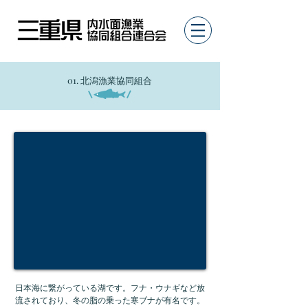
01. 北潟漁業協同組合
日本海に繋がっている湖です。フナ・ウナギなど放
流されており、冬の脂の乗った寒ブナが有名です。