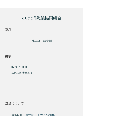
01. 北潟漁業協同組合
​漁場
北潟湖、観音川
概要
0776-79-0900
あわら市北潟20-4
遊漁について
​内共第16･17号 北潟漁協
遊漁規則