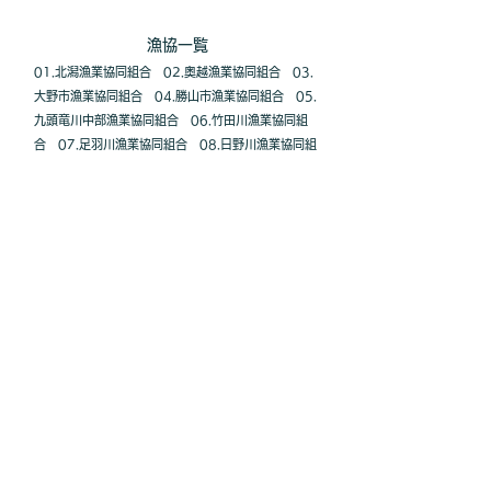
漁協一覧
01.北潟漁業協同組合
02.奥越漁業協同組合
03.
大野市漁業協同組合
04.勝山市漁業協同組合
05.
九頭竜川中部漁業協同組合
06.竹田川漁業協同組
合
07.足羽川漁業協同組合
08.日野川漁業協同組
合
09.河野川漁業協同組合
10.敦賀河川漁業協同
組合
11.耳河川漁業協同組合
12.南西郷・美浜町
漁業協同組合
13.鳥浜漁業協同組合
14.海山漁業
協同組合
15.若狭河川漁業協同組合
16.佐分利川
漁業協同組合