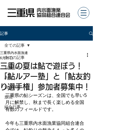
記事
全ての記事
三重県内水面漁連
全ての記事
6月26日
三重の夏は鮎で遊ぼう！
お知らせ
「鮎ルアー塾」と「鮎友釣
あゆ
り選手権」参加者募集中！
漁連事業
三重県の鮎シーズンは、全国でも早い5
放流
月に解禁し、秋まで長く楽しめる全国
組合行事
有数のフィールドです。
今年も三重県内水面漁業協同組合連合