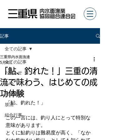
記事
全ての記事
三重県内水面漁連
全ての記事
5月4日
「鮎、釣れた！」三重の清
お知らせ
流で味わう、はじめての成
あゆ
功体験
漁連事業
「鮎、釣れた！」
放流
組合行事
この一言には、釣り人にとって特別な
意味があります。
とくに鮎釣りは難易度が高く、「なか